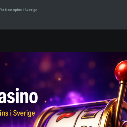
för free spins i Sverige