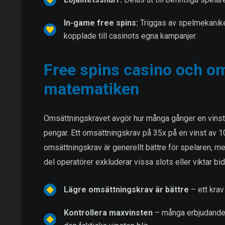
In-game free spins:
Triggas av spelmekaniken
kopplade till casinots egna kampanjer.
Free spins casino och o
matematiken
Omsättningskravet avgör hur många gånger en vinst 
pengar. Ett omsättningskrav på 35x på en vinst av 10
omsättningskrav är generellt bättre för spelaren, me
del operatörer exkluderar vissa slots eller viktar bi
Lägre omsättningskrav är bättre
– ett krav
Kontrollera maxvinsten
– många erbjudanden 