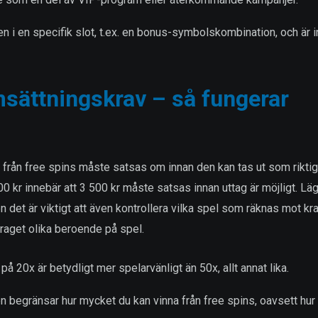
 i en specifik slot, t.ex. en bonus-symbolskombination, och är i
msättningskrav – så fungerar
från free spins måste satsas om innan den kan tas ut som rikti
0 kr innebär att 3 500 kr måste satsas innan uttag är möjligt. Lä
n det är viktigt att även kontrollera vilka spel som räknas mot kr
draget olika beroende på spel.
 på 20x är betydligt mer spelarvänligt än 50x, allt annat lika.
begränsar hur mycket du kan vinna från free spins, oavsett hur 