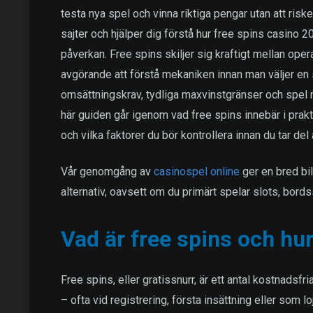
testa nya spel och vinna riktiga pengar utan att riske
sajter och hjälper dig förstå hur free spins casino 
påverkan. Free spins skiljer sig kraftigt mellan opera
avgörande att förstå mekaniken innan man väljer en 
omsättningskrav, tydliga maxvinstgränser och spel 
här guiden går igenom vad free spins innebär i prak
och vilka faktorer du bör kontrollera innan du tar del
Vår genomgång av
casinospel online
ger en bred bil
alternativ, oavsett om du primärt spelar slots, bords
Vad är free spins och hu
Free spins, eller gratissnurr, är ett antal kostnadsfr
– ofta vid registrering, första insättning eller som l