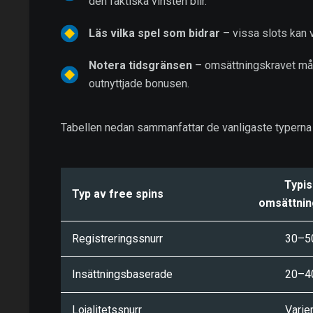
den faktiska vinsten blir.
Läs vilka spel som bidrar
– vissa slots kan 
Notera tidsgränsen
– omsättningskravet mås
outnyttjade bonusen.
Tabellen nedan sammanfattar de vanligaste typerna
Typis
Typ av free spins
omsättnin
Registreringssnurr
30–5
Insättningsbaserade
20–4
Lojalitetssnurr
Varie