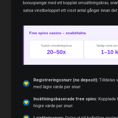
bonuspengar med ett kopplat omsättningskrav, snara
satsa vinstbeloppet ett visst antal gånger innan det 
Free spins casino – snabbfakta
Typiskt omsättningskrav
Vanligt värde per
20–50x
1–10 k
Registreringssnurr (no deposit):
Tilldelas v
med lägre värde per snurr.
Insättningsbaserade free spins:
Kopplade ti
högre värde per snurr.
Lojalitetssnurr:
Delas ut till befintliga spe