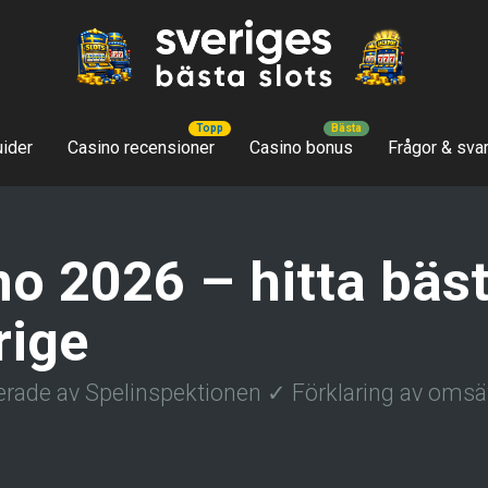
uider
Casino recensioner
Casino bonus
Frågor & sva
no 2026 – hitta bäst
rige
ierade av Spelinspektionen ✓ Förklaring av oms