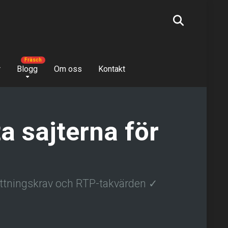
r
Blogg
Om oss
Kontakt
a sajterna för
ättningskrav och RTP-takvärden ✓