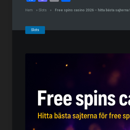
Hem
»
Slots
»
Free spins casino 2026 – hitta bästa sajterna 
Slots